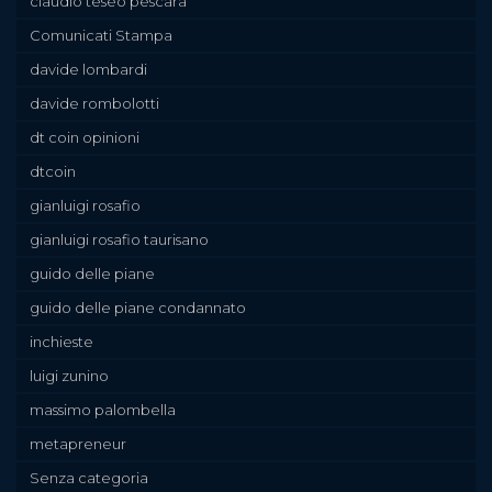
claudio teseo pescara
Comunicati Stampa
davide lombardi
davide rombolotti
dt coin opinioni
dtcoin
gianluigi rosafio
gianluigi rosafio taurisano
guido delle piane
guido delle piane condannato
inchieste
luigi zunino
massimo palombella
metapreneur
Senza categoria