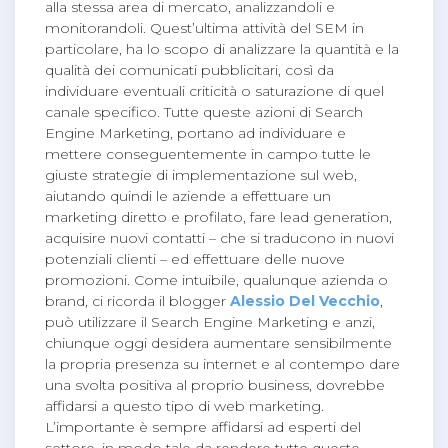
alla stessa area di mercato, analizzandoli e
monitorandoli. Quest’ultima attività del SEM in
particolare, ha lo scopo di analizzare la quantità e la
qualità dei comunicati pubblicitari, così da
individuare eventuali criticità o saturazione di quel
canale specifico. Tutte queste azioni di Search
Engine Marketing, portano ad individuare e
mettere conseguentemente in campo tutte le
giuste strategie di implementazione sul web,
aiutando quindi le aziende a effettuare un
marketing diretto e profilato, fare lead generation,
acquisire nuovi contatti – che si traducono in nuovi
potenziali clienti – ed effettuare delle nuove
promozioni. Come intuibile, qualunque azienda o
brand, ci ricorda il blogger
Alessio Del Vecchio
,
può utilizzare il Search Engine Marketing e anzi,
chiunque oggi desidera aumentare sensibilmente
la propria presenza su internet e al contempo dare
una svolta positiva al proprio business, dovrebbe
affidarsi a questo tipo di web marketing.
L’importante è sempre affidarsi ad esperti del
settore, in modo tale da rendere tutte queste