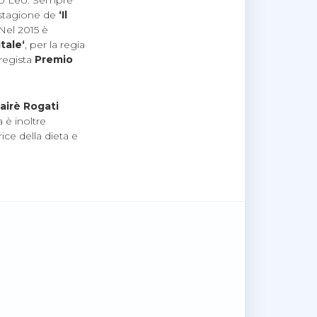
o Leo. Sempre
 stagione de
‘Il
 Nel 2015 è
tale‘
, per la regia
 regista
Premio
airè Rogati
a è inoltre
ice della dieta e