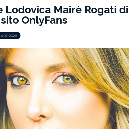
ce Lodovica Mairè Rogati di
 sito OnlyFans
o 07, 2026