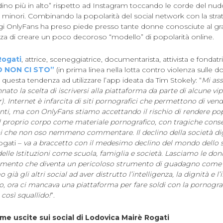
ino più in alto” rispetto ad Instagram toccando le corde del nudo
ai minori. Combinando la popolarità del social network con la str
gi OnlyFans ha preso piede presso tante donne conosciute al gr
a di creare un poco decoroso “modello” di popolarità online.
Rogati
, attrice, sceneggiatrice, documentarista, attivista e fondatri
O NON CI STO”
(in prima linea nella lotta contro violenza sulle 
esta tendenza ad utilizzare l’app ideata da Tim Stokely: “
Mi ass
to la scelta di iscriversi alla piattaforma da parte di alcune vip i
r). Internet è infarcita di siti pornografici che permettono di vend
nti, ma con OnlyFans stiamo accettando il rischio di rendere pop
l proprio corpo come materiale pornografico, con tragiche con
 che non oso nemmeno commentare. Il declino della società dig
ogati –
va a braccetto con il medesimo declino del mondo dello 
lle Istituzioni come scuola, famiglia e società. Lasciamo le donn
dimento che diventa un pericoloso strumento di guadagno come 
ià gli altri social ad aver distrutto l’intelligenza, la dignità e l’
o, ora ci mancava una piattaforma per fare soldi con la pornografi
 così squallido!
”.
ime uscite sui social di Lodovica Mairè Rogati