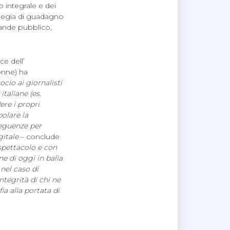
 integrale e dei
ategia di guadagno
ande pubblico,
ce dell’
donne) ha
ocio ai giornalisti
taliane (es.
ere i propri
olare la
seguenze per
itale
– conclude
spettacolo e con
e di oggi in balìa
nel caso di
integrità di chi ne
a alla portata di