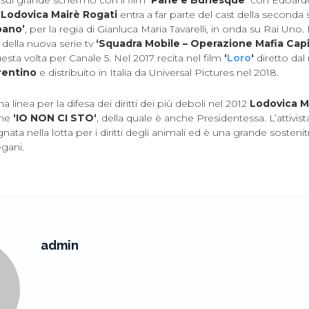
 sul grande schermo con il film
‘Pane e Burlesque’
con Edoard
o
Lodovica Mairè Rogati
entra a far parte del cast della seconda
bano’
, per la regia di Gianluca Maria Tavarelli, in onda su Rai Uno.
della nuova serie tv
‘Squadra Mobile – Operazione Mafia Capi
uesta volta per Canale 5. Nel 2017 recita nel film
‘
Loro
‘
diretto dal
rentino
e distribuito in Italia da Universal Pictures nel 2018.
linea per la difesa dei diritti dei più deboli nel 2012
Lodovica M
one
‘IO NON CI STO‘
, della quale è anche Presidentessa. L’attivist
ta nella lotta per i diritti degli animali ed è una grande sostenitr
egani.
admin