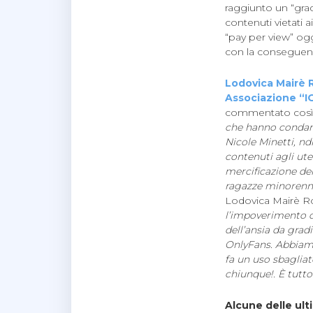
raggiunto un “grad
contenuti vietati 
“pay per view” og
con la conseguenz
Lodovica Mairè 
Associazione “I
commentato così qu
che hanno condanna
Nicole Minetti, nd
contenuti agli ute
mercificazione de
ragazze minorenni
Lodovica Mairè R
l’impoverimento de
dell’ansia da gra
OnlyFans. Abbiamo g
fa un uso sbagliat
chiunque!. È tutto
Alcune delle ult