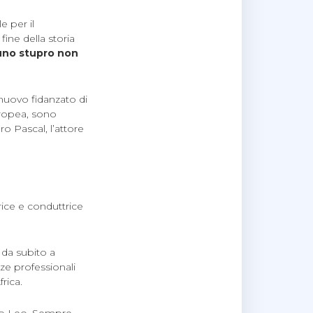
e per il
fine della storia
 uno stupro non
o nuovo fidanzato di
europea, sono
ro Pascal, l’attore
rice e conduttrice
 da subito a
nze professionali
rica.