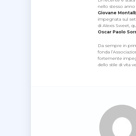
Di recente è stata
nello stesso ann
Giovane Montal
impegnata sul set 
di Alexis Sweet, q
Oscar Paolo Sor
Da sempre in prima 
fonda l’Associazi
fortemente impegna
dello stile di vita v