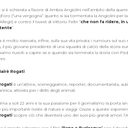
e si è schierata a favore di Ambra Angiolini nell’ambito della querel
d’oro (“una vergogna” quanto si sia tormentata la Angiolini per la 
legri) e contro il tweet di Vittorio Feltri “
che non fa ridere, in
rtente
”.
sta è molto riservata, infine, sulla sua vita privata: i rumours sul su
s, il più giovane presidente di una squadra di calcio della storia 
 siamo riusciti a capire se e quando sia terminata la storia con Ped
es.
airè Rogati
Rogati
è un’attrice, sceneggiatrice, reporter, documentarista, aut
annica, attivista per i diritti degli animali.
ima a soli 22 anni e la sua passione per il giornalismo la porta sin
 più importanti riviste di natura e viaggi. Grazie a queste esperie
Rogati
scopre ciò che diventerà uno dei suoi più grandi amori: l’Af