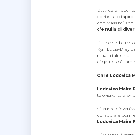
L’attrice di recent
contestato tapiro 
con Massimiliano Al
c’è nulla di dive
L’attrice ed attivi
Kyril Louis-Dreyfu
rimasti tali, e non
di games of Thron
Chi è Lodovica M
Lodovica Mairè 
televisiva italo-brit
Si laurea giovaniss
collaborare con le
Lodovica Mairè 